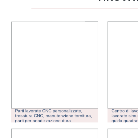
Parti lavorate CNC personalizzate,
Centro di lav
fresatura CNC, manutenzione tornitura,
lavorate simu
parti per anodizzazione dura
guida quadrat
utensile per l
taglio/ lavora
CE/ISO9001