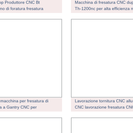
op Produttore CNC Bt
Macchina di fresatura CNC du
no di foratura fresatura
Th-1200nc per alta efficienza n
atrice Per la lavorazione di
produzione di linee di produzi
 in acciaio per caldaie
l&prime;industria della lavorazi
ia di lavorazione di lamiere
stampi in acciaio
macchina per fresatura di
Lavorazione tornitura CNC all
ra a Gantry CNC per
CNC lavorazione fresatura CN
zione flangia
Servizio CNC Parti di lavorazi