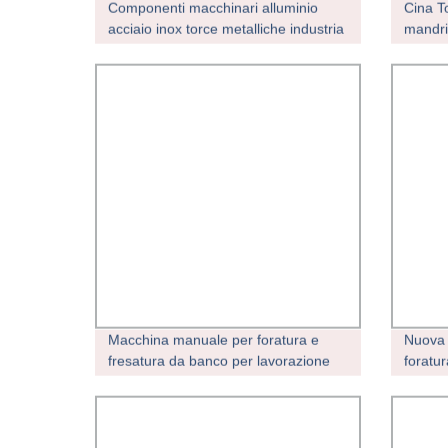
Componenti macchinari alluminio
Cina T
acciaio inox torce metalliche industria
mandri
hardware fresatura Ricambi per
maschi
macchine CNC di precisione per
lamiere
tornitura
industr
Macchina manuale per foratura e
Nuova 
fresatura da banco per lavorazione
foratu
metalli
Lavora
Zay7032g/Zay7040g/Zay7045g