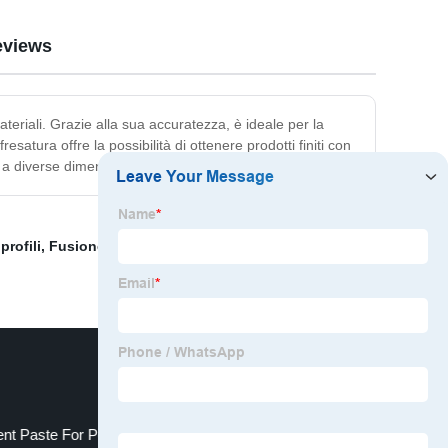
eviews
eriali. Grazie alla sua accuratezza, è ideale per la
satura offre la possibilità di ottenere prodotti finiti con
a diverse dimensioni e tipi di progetti.
profili
,
Fusione e lavorazione
,
Lavorazione e
nt Paste For Polyurethane Floor Coating