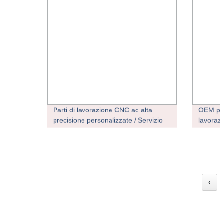
Parti di lavorazione CNC ad alta
OEM pr
precisione personalizzate / Servizio
lavoraz
per prototipazione rapida,
fresatu
brocciatura, fresatura, tornitura e
stabil
foratura
‹