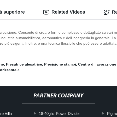
tà superiore
Related Videos
R
recisione. Consente di creare forme complesse e dettagliate su vari mat
industria automobilistica, aeronautica e dell'ingegneria in generale. La fre
e più esigenti. Inoltre, è una tecnica flessibile che può essere adattata 
one
,
Fresatrice alesatrice
,
Precisione stampi
,
Centro di lavorazione 
orizzontale
,
PARTNER COMPANY
re Villa
18-40ghz Power Divider
Pigme