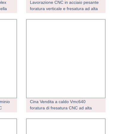
plex
Lavorazione CNC in acciaio pesante
ella
foratura verticale e fresatura ad alta
one per
precisione Macchina
one di
uminio
Cina Vendita a caldo Vmc640
C
foratura di fresatura CNC ad alta
one
precisione Maschiatura e incisione
Centro di lavorazione verticale CNC