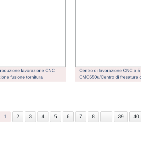
oduzione lavorazione CNC
Centro di lavorazione CNC a 5 
ione fusione tornitura
CMC650u/Centro di fresatura 
ra foratura da Proprio
certificato CE ISO Centro di
imento
lavorazione verticale con
collegamento Macchina per for
Strumento di lavorazione Forni
personalizzabile
1
2
3
4
5
6
7
8
...
39
40