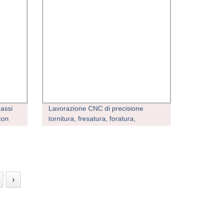
assi
Lavorazione CNC di precisione
con
tornitura, fresatura, foratura,
saldatura per componenti e
componenti aerospaziali, medicali e
atura
OEM
tore
›