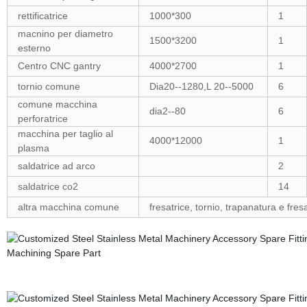
rettificatrice
1000*300
1
macnino per diametro
1500*3200
1
esterno
Centro CNC gantry
4000*2700
1
tornio comune
Dia20--1280,L 20--5000
6
comune macchina
dia2--80
6
perforatrice
macchina per taglio al
4000*12000
1
plasma
saldatrice ad arco
2
saldatrice co2
14
altra macchina comune
fresatrice, tornio, trapanatura e fr