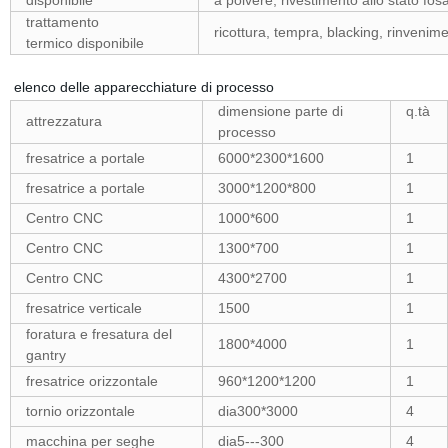
disponibile
a polvere, rivestimento allo stato fos
trattamento
ricottura, tempra, blacking, rinvenim
termico disponibile
elenco delle apparecchiature di processo
dimensione parte di
q.tà
attrezzatura
processo
fresatrice a portale
6000*2300*1600
1
fresatrice a portale
3000*1200*800
1
Centro CNC
1000*600
1
Centro CNC
1300*700
1
Centro CNC
4300*2700
1
fresatrice verticale
1500
1
foratura e fresatura del
1800*4000
1
gantry
fresatrice orizzontale
960*1200*1200
1
tornio orizzontale
dia300*3000
4
macchina per seghe
dia5---300
4