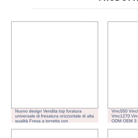
Nuovo design Vendita top foratura
Vmc550 Vmc
universale di fresatura orizzontale di alta
Vmc1270 Vm
qualità Fresa a torretta con
ODM OEM 3 a
sollevamento verticale tipo ginocchio
fresatura oriz
X6325 con CE
lavoro CNC 