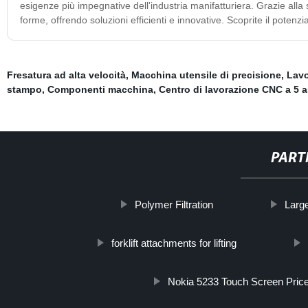
esigenze più impegnative dell'industria manifatturiera. Grazie alla s
forme, offrendo soluzioni efficienti e innovative. Scoprite il potenzi
Fresatura ad alta velocità
,
Macchina utensile di precisione
,
Lavo
stampo
,
Componenti macchina
,
Centro di lavorazione CNC a 5 a
PART
Polymer Filtration
Larg
forklift attachments for lifting
Nokia 5233 Touch Screen Pric