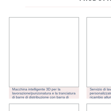
Macchina intelligente 3D per la
Servizio di la
lavorazione/punzonatura e la tranciatura
personalizza
di barre di distribuzione con barra di
ricambio allu
distribuzione Software
Fresatura C