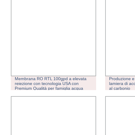
Membrana RO RTL 100gpd a elevata
Produzione e 
reiezione con tecnologia USA con
lamiera di acc
Premium Qualità per famiglia acqua
al carbonio
macchina uso domestico uso 75gpd
inverso Elemento osmosi RO
membrana acqua P