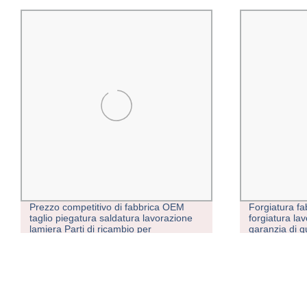
Prezzo competitivo di fabbrica OEM
Forgiatura fa
taglio piegatura saldatura lavorazione
forgiatura la
lamiera Parti di ricambio per
garanzia di q
stampaggio parti di precisione per
macchine per assistenza personalizzata