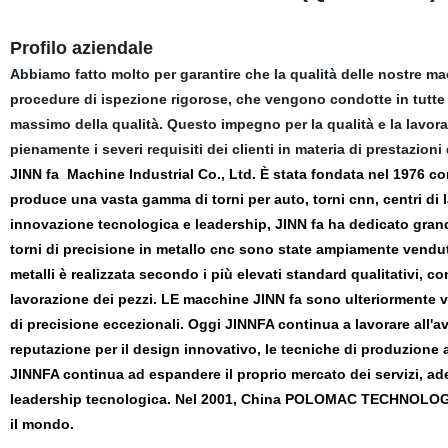
Profilo aziendale
Abbiamo fatto molto per garantire che la qualità delle nostre ma
procedure di ispezione rigorose, che vengono condotte in tutte l
massimo della qualità. Questo impegno per la qualità e la lavor
pienamente i severi requisiti dei clienti in materia di prestazion
JINN fa
Machine Industrial Co., Ltd. È stata fondata nel 1976 c
produce una vasta gamma di torni per auto, torni cnn, centri di 
innovazione tecnologica e leadership, JINN fa ha dedicato grandi
torni di precisione in metallo cnc sono state ampiamente vendut
metalli è realizzata secondo i più elevati standard qualitativi, c
lavorazione dei pezzi. LE macchine JINN fa sono ulteriormente val
di precisione eccezionali. Oggi JINNFA continua a lavorare all'
reputazione per il design innovativo, le tecniche di produzione al
JINNFA
continua ad espandere il proprio mercato dei servizi, ad
leadership tecnologica. Nel 2001, China POLOMAC TECHNOLOGY Co
il mondo.