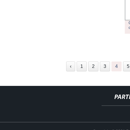
‹
1
2
3
4
5
PART