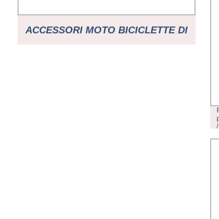
ACCESSORI MOTO BICICLETTE DI
RICAMBIO MEDICAL CINA DOGANA
LAVORAZIONE TORNIO PRODOTTI
DI PARTI IN CNC A 5 ASSI IN
ACCIAIO MINI