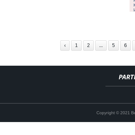
‹
1
2
...
5
6
PART
Copyright © 2021 Be