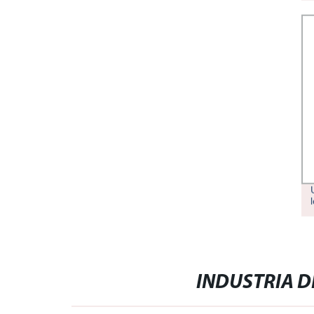
L′INDUSTRIA DELLA LAVORAZIONE
DI STAMPI IN ACCIAIO
INDUSTRIA D