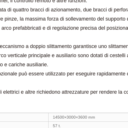
el, il controllo remoto e altre funzioni.
ata di quattro bracci di azionamento, due bracci di perfor
tre pinze, la massima forza di sollevamento del supporto d
 ad arco prefabbricati e di regolazione precisa del posizi
eccanismo a doppio slittamento garantisce uno slittament
co verticale principale e ausiliario sono dotati di cestell
o e cariche ausiliarie.
pzionale può essere utilizzato per eseguire rapidamente 
li elettrici e altre richiedono attrezzature per rendere la c
14500×3000×3600 mm
57 t.