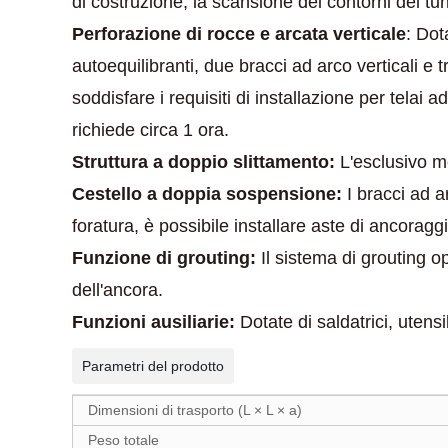
di costruzione, la scansione dei contorni del tunn
Perforazione di rocce e arcata verticale
: Dot
autoequilibranti, due bracci ad arco verticali e 
soddisfare i requisiti di installazione per telai
richiede circa 1 ora.
Struttura a doppio slittamento:
L'esclusivo m
Cestello a doppia sospensione:
I bracci ad ar
foratura, è possibile installare aste di ancoraggi
Funzione di grouting:
Il sistema di grouting o
dell'ancora.
Funzioni ausiliarie:
Dotate di saldatrici, utensi
Parametri del prodotto
Dimensioni di trasporto (L × L × a)
Peso totale