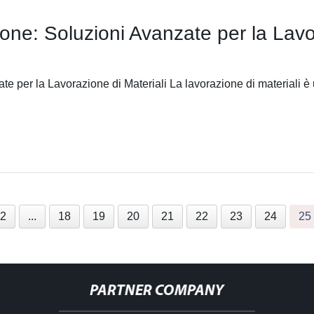
one: Soluzioni Avanzate per la Lavo
e per la Lavorazione di Materiali La lavorazione di materiali è
2
...
18
19
20
21
22
23
24
25
PARTNER COMPANY