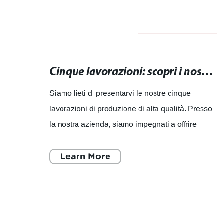
Guida completa alle caratteristiche dei cinque assi per migliorare la produttività
Cinque lavorazioni: scopri i nostri processi di produzione di alta qualità
ando il
Siamo lieti di presentarvi le nostre cinque
lavorazioni di produzione di alta qualità. Presso
o
la nostra azienda, siamo impegnati a offrire
. In
macchinari CNC e macchine utensili
specializzate che rappres
Learn More