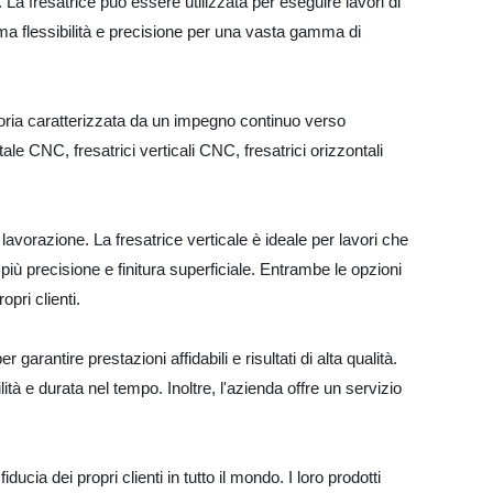
ri. La fresatrice può essere utilizzata per eseguire lavori di
ima flessibilità e precisione per una vasta gamma di
toria caratterizzata da un impegno continuo verso
ale CNC, fresatrici verticali CNC, fresatrici orizzontali
 lavorazione. La fresatrice verticale è ideale per lavori che
 più precisione e finitura superficiale. Entrambe le opzioni
pri clienti.
rantire prestazioni affidabili e risultati di alta qualità.
ità e durata nel tempo. Inoltre, l'azienda offre un servizio
ucia dei propri clienti in tutto il mondo. I loro prodotti