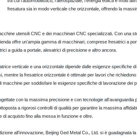
tra cui l'automobilistico, l'aerospaziale, l'energia eolica e molti alt
fresatura sia in modo verticale che orizzontale, offrendo la mass
 macchine utensili CNC e dei macchinari CNC specializzati. Con una s
 l'azienda offre un'ampia gamma di macchinari, comprese fresatrici a port
atrici a guida a portale, alesatrici di precisione e altro ancora.
esatrice verticale e una orizzontale dipende dalle esigenze specifiche di
si, mentre la fresatrice orizzontale è ottimale per lavori che richiedono
 macchine per soddisfare le esigenze specifiche di lavorazione dei pro
gettate con la massima precisione e con tecnologie all'avanguardia per ga
toposta a rigorosi controlli di qualità per garantire la massima affidabil
se di acquisto fino alla messa in funzione e oltre.
zione all'innovazione, Beijing Ged Metal Co., Ltd. si è guadagnata la fid