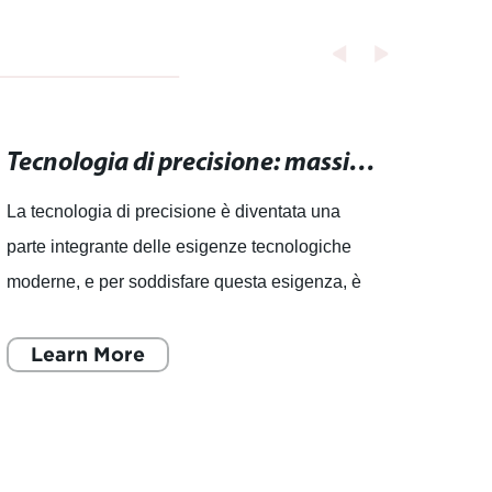
Tecnologia di precisione: massima precisione per le tue esigenze tecnologiche.
La tecnologia di precisione è diventata una
. Fres
parte integrante delle esigenze tecnologiche
perfe
moderne, e per soddisfare questa esigenza, è
Beiji
necessario cercare macchinari di alta qualità
dell'
che offrano la ma
Learn More
nei m
L