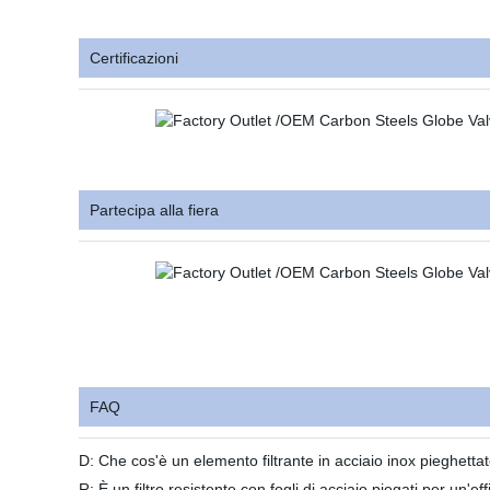
Certificazioni
Partecipa alla fiera
FAQ
D: Che cos'è un elemento filtrante in acciaio inox pieghetta
R: È un filtro resistente con fogli di acciaio piegati per un'ef