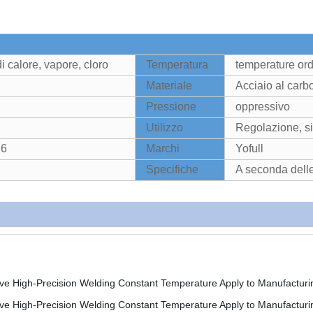
i calore, vapore, cloro
Temperatura
temperature ord
Materiale
Acciaio al carb
Pressione
oppressivo
Utilizzo
Regolazione, si
16
Marchi
Yofull
Specifiche
A seconda delle