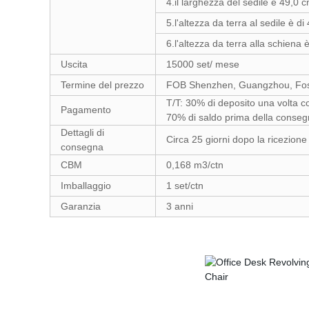
4.il larghezza del sedile è 49,0 
5.l'altezza da terra al sedile è d
6.l'altezza da terra alla schiena
Uscita
15000 set/ mese
Termine del prezzo
FOB Shenzhen, Guangzhou, Fo
T/T: 30% di deposito una volta c
Pagamento
70% di saldo prima della conse
Dettagli di
Circa 25 giorni dopo la ricezione
consegna
CBM
0,168 m3/ctn
Imballaggio
1 set/ctn
Garanzia
3 anni