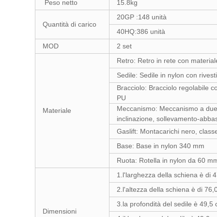
Peso netto
15.8kg
20GP :148 unità
Quantità di carico
40HQ:386 unità
MOD
2 set
Retro: Retro in rete con material
Sedile: Sedile in nylon con rivest
Bracciolo: Bracciolo regolabile co
PU
Meccanismo: Meccanismo a due 
Materiale
inclinazione, sollevamento-abb
Gaslift: Montacarichi nero, class
Base: Base in nylon 340 mm
Ruota: Rotella in nylon da 60 m
1.l'larghezza della schiena è di 
2.l'altezza della schiena è di 76
3.la profondità del sedile è 49,5
Dimensioni