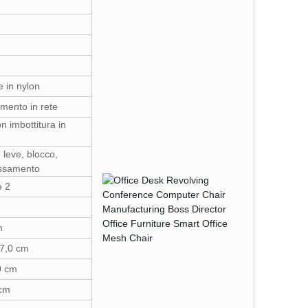
e in nylon
imento in rete
n imbottitura in
leve, blocco,
assamento
e 2
m
47,0 cm
,0 cm
 cm