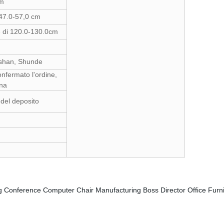
cm
i 47.0-57,0 cm
 è di 120.0-130.0cm
shan, Shunde
onfermato l'ordine,
gna
 del deposito