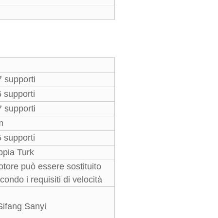
7 supporti
 6 supporti
7 supporti
m
 5 supporti
oppia Turk
otore può essere sostituito
ndo i requisiti di velocità
Sifang Sanyi