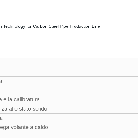
a
 e la calibratura
za allo stato solido
tà
sega volante a caldo