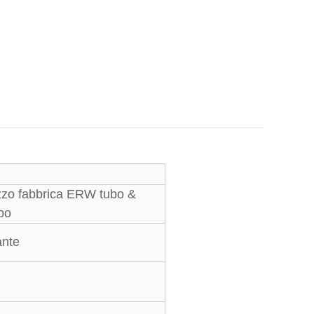
zzo fabbrica ERW tubo &
bo
ante