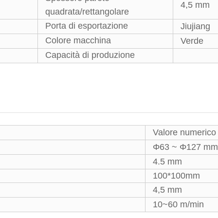
4,5 mm
quadrata/rettangolare
Porta di esportazione
Jiujiang
Colore macchina
Verde
Capacità di produzione
Valore numerico
Φ63 ~ Φ127 mm
4.5 mm
100*100mm
4,5 mm
10~60 m/min