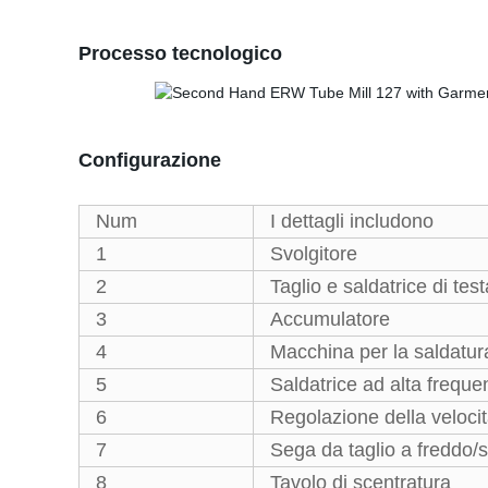
Processo tecnologico
Configurazione
Num
I dettagli includono
1
Svolgitore
2
Taglio e saldatrice di test
3
Accumulatore
4
Macchina per la saldatura
5
Saldatrice ad alta frequen
6
Regolazione della veloci
7
Sega da taglio a freddo/
8
Tavolo di scentratura