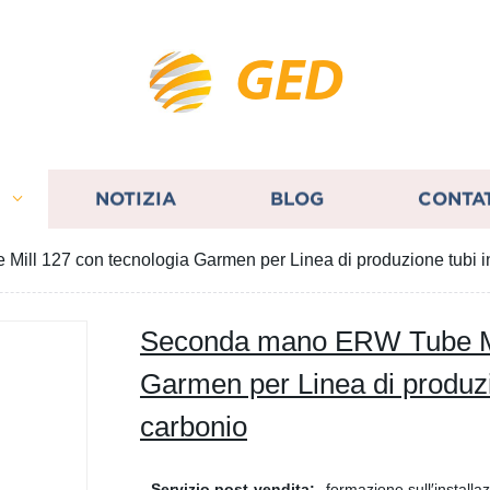
GED
I
NOTIZIA
BLOG
CONTA
ll 127 con tecnologia Garmen per Linea di produzione tubi in
Seconda mano ERW Tube Mil
Garmen per Linea di produzio
carbonio
Servizio post-vendita:
formazione sull′installaz