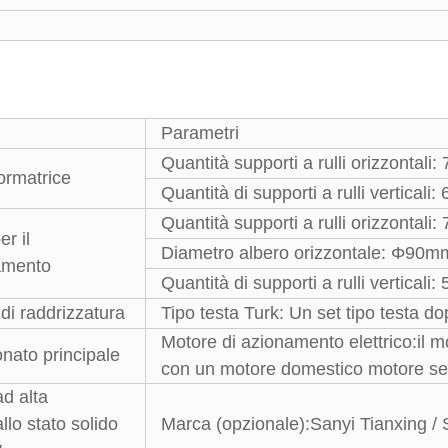
Parametri
Quantità supporti a rulli orizzontali: 
ormatrice
Quantità di supporti a rulli verticali:
Quantità supporti a rulli orizzontali: 
r il
Diametro albero orizzontale: Φ90m
amento
Quantità di supporti a rulli verticali:
 di raddrizzatura
Tipo testa Turk: Un set tipo testa d
Motore di azionamento elettrico:il m
nato principale
con un motore domestico motore seco
ad alta
llo stato solido
Marca (opzionale):
Sanyi Tianxing / 