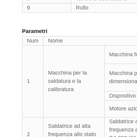
9
Rullo
Parametri
Num
Nome
Macchina f
Macchina per la
Macchina pe
1
saldatura e la
dimension
calibratura
Dispositivo
Motore azio
Saldatrice 
Saldatrice ad alta
frequenza a
2
frequenza allo stato