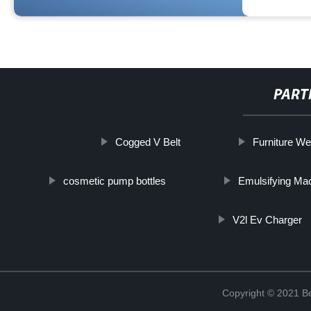
PART
Cogged V Belt
Furniture We
cosmetic pump bottles
Emulsifying Ma
V2l Ev Charger
Copyright © 2021 Be