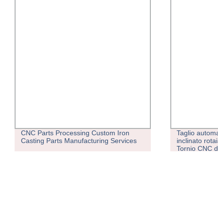
Taglio automatico del metallo a letto
CNC Walking 
inclinato rotaia lineare alta velocità alta
Composite St
Tornio CNC di precisione con linea di
Alloy Small 
produzione Robot
Rocker Shaft 