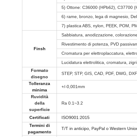
5) Ottone: C36000 (HPb62), C37700 (
6) rame, bronzo, lega di magnesio, Delr
7) plastica ABS, nylon, PEEK, POM, 
Sabbiatura, anodizzazione, colorazione
Rivestimento di potenza, PVD passivante
Finsh
Cromatura per elettroplaccatura, elet
Lucidatura elettrolitica, cromatura, zigr
Formato
STEP, STP, GIS, CAD, PDF, DWG, DXF 
disegno
Tolleranza
+/-0,001mm
minima
Ruvidità
della
Ra 0.1~3.2
superficie
Certificati
ISO9001:2015
Termini di
T/T in anticipo, PayPal o Western Union
pagamento