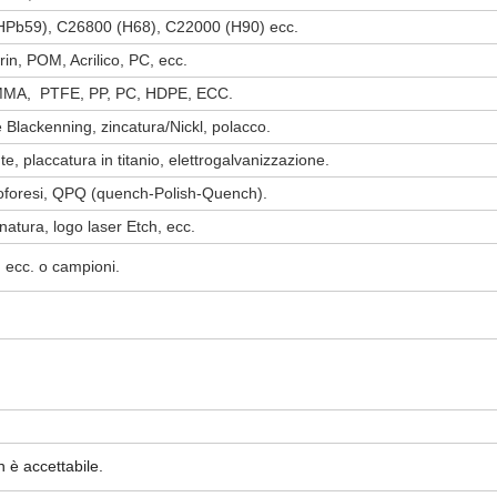
HPb59), C26800 (H68), C22000 (H90) ecc.
in, POM, Acrilico, PC, ecc.
PMMA, PTFE, PP, PC, HDPE, ECC.
 Blackenning, zincatura/Nickl, polacco.
, placcatura in titanio, elettrogalvanizzazione.
troforesi, QPQ (quench-Polish-Quench).
inatura, logo laser Etch, ecc.
ecc. o campioni.
 è accettabile.