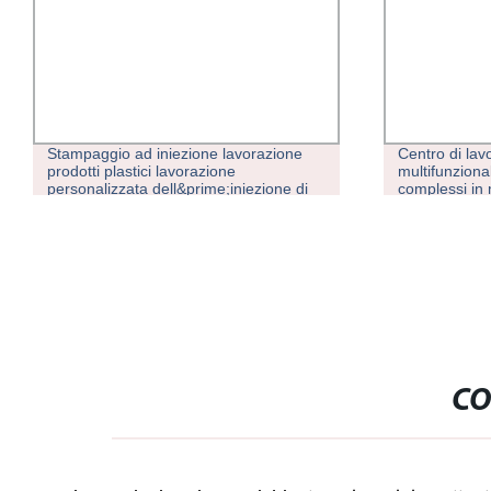
tampaggio ad iniezione lavorazione
Centro di lavorazione 
rodotti plastici lavorazione
multifunzionale CL10
ersonalizzata dell&prime;iniezione di
complessi in metallo/
aterie plastiche Produzione
Fresatrice CNC
tampaggio per prodotto Fixed-po
CO