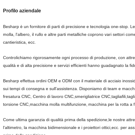
Profilo aziendale
Besharp è un fornitore di parti di precisione e tecnologia one-stop. Le n
molla, l'albero, il rullo e altre parti metalliche coprono vari settori come 
cantieristica, ecc.
Controlichiamo rigorosamente ogni processo di produzione, con attrezza
qualità e di alta precisione e servizi efficienti hanno guadagnato la fi
Besharp effettua ordini OEM e ODM con il materiale di acciaio inossida
sui tempi di consegna e sull'assistenza. Disponiamo di team e macchine
fresatura CNC, Centro di lavoro CNC,smerigliatrice CNC,tagliafili,ta
torsione CNC,macchina molla multifunzione,
macchina per la rotta a f
Come
ultima garanzia di qualità prima della spedizione
,
le nostre
attre
l'altimetro, la macchina bidimensionale e i proiettori ottici
,ecc. per ass