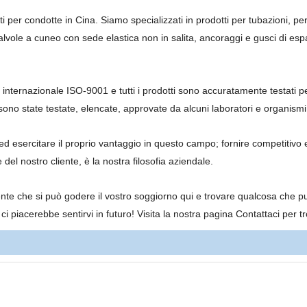
i per condotte in Cina. Siamo specializzati in prodotti per tubazioni, pe
valvole a cuneo con sede elastica non in salita, ancoraggi e gusci di espa
d internazionale ISO-9001 e tutti i prodotti sono accuratamente testati per
ti sono state testate, elencate, approvate da alcuni laboratori e organis
d esercitare il proprio vantaggio in questo campo; fornire competitivo e
del nostro cliente, è la nostra filosofia aziendale.
 che si può godere il vostro soggiorno qui e trovare qualcosa che può 
 piacerebbe sentirvi in futuro! Visita la nostra pagina Contattaci per t