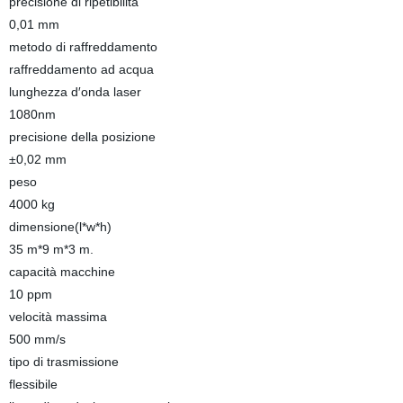
precisione di ripetibilità
0,01 mm
metodo di raffreddamento
raffreddamento ad acqua
lunghezza d′onda laser
1080nm
precisione della posizione
±0,02 mm
peso
4000 kg
dimensione(l*w*h)
35 m*9 m*3 m.
capacità macchine
10 ppm
velocità massima
500 mm/s
tipo di trasmissione
flessibile