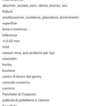
alluminio, acciaio, pom, ottone, bronzo, ecc.
finitura
anodizzazione, lucidatura, placcatura, annerimento
superficie
liscia e luminosa
tolleranza
+/-0,02 mm
mod
nessun moq, può produrre per 1pz
oem/odm
fornito
funzione
centro di lavoro del gantry
controllo numerico
cnc/mnc
Pacchetto di Trasporto
pellicola di polietilene e cartone