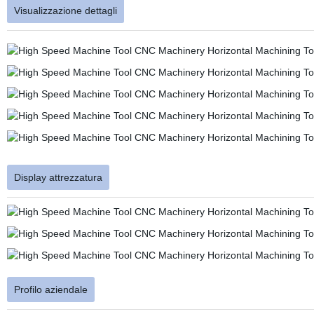
Visualizzazione dettagli
Display attrezzatura
Profilo aziendale