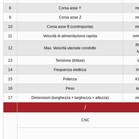
8
Corsa asse Y
m
9
Corsa asse Z
m
10
Corsa asse B (contropunta)
m
11
Velocità di alimentazione rapida
m/
R
12
Max. Velocità utensile condotto
13
Tensione (trifase)
14
Frequenza elettrica
H
15
Potenza
K
16
Peso
k
17
Dimensioni (lunghezza × larghezza × altezza)
m
/
CNC