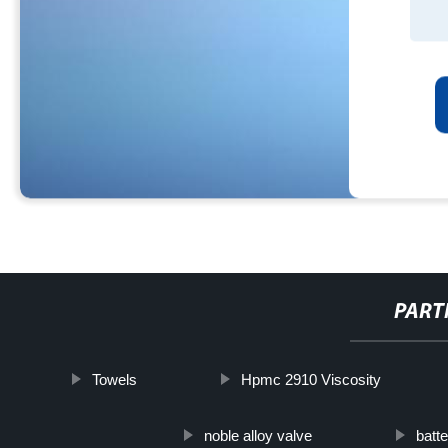
PART
Towels
Hpmc 2910 Viscosity
noble alloy valve
batt