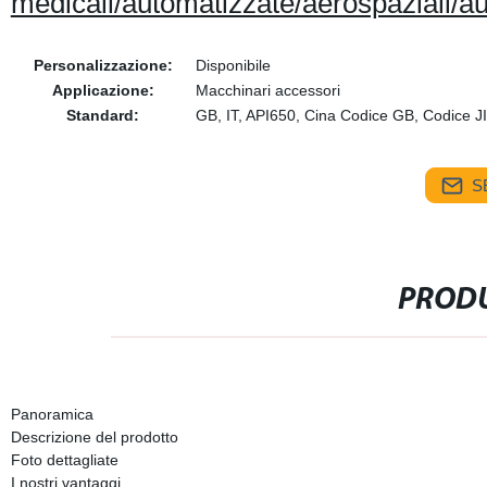
medicali/automatizzate/aerospaziali/a
Personalizzazione:
Disponibile
Applicazione:
Macchinari accessori
Standard:
GB, IT, API650, Cina Codice GB, Codi
S
PRODU
Panoramica
Descrizione del prodotto
Foto dettagliate
I nostri vantaggi