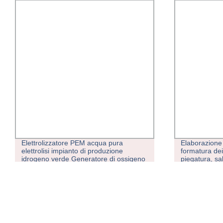
Elaborazione personalizzata della
Centro di lav
formatura dei metalli tramite fresatura,
assi 1270L/fr
piegatura, saldatura e taglio laser
orizzontale/t