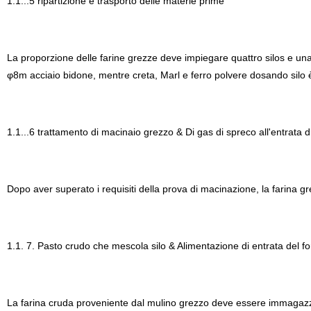
1.1...5 ripartizione e trasporto delle materie prime
La proporzione delle farine grezze deve impiegare quattro silos e una c
φ8m acciaio bidone, mentre creta, Marl e ferro polvere dosando silo è
1.1...6 trattamento di macinaio grezzo & Di gas di spreco all'entrata d
Dopo aver superato i requisiti della prova di macinazione, la farina gr
1.1. 7. Pasto crudo che mescola silo & Alimentazione di entrata del f
La farina cruda proveniente dal mulino grezzo deve essere immagazzin