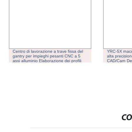
YRC-5X macchina fresatrice CNC ad
Tk6916 ma
alta precisione con tecnologia
pavimento
CAD/Cam Dental Milling
CO